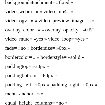
backgroundattachment= »fixed »
video_webm= » » video_mp4= » »
video_ogv= » » video_preview_image= » »
overlay_color= » » overlay_opacity= »0.5″
video_mute= »yes » video_loop= »yes »
fade= »no » bordersize= »0px »
bordercolor= » » borderstyle= »solid »
paddingtop= »30px »
paddingbottom= »60px »
padding_left= »0px » padding_right= »0px »
menu_anchor= » »
equal_height_columns= »no »