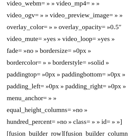
video_webm= » » video_mp4= » »
video_ogv= » » video_preview_image= » »
overlay_color= » » overlay_opacity= »0.5″
video_mute= »yes » video_loop= »yes »
fade= »no » bordersize= »0px »
bordercolor= » » borderstyle= »solid »
paddingtop= »0px » paddingbottom= »0px »
padding_left= »0px » padding_right= »0px »
menu_anchor= » »
equal_height_columns= »no »
hundred_percent= »no » class= » » id= » »]
[fusion_builder_row][fusion_builder_column