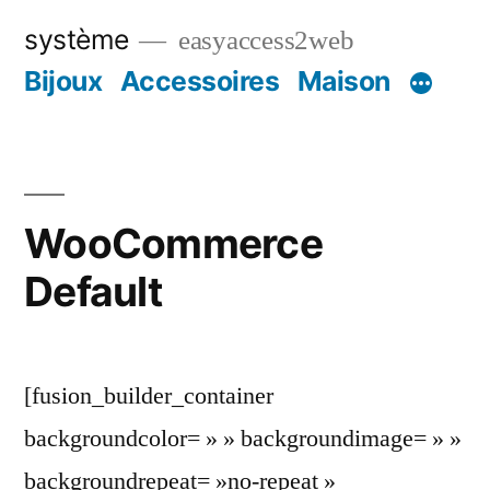
Aller
système
easyaccess2web
au
Bijoux
Accessoires
Maison
contenu
WooCommerce
Default
[fusion_builder_container
backgroundcolor= » » backgroundimage= » »
backgroundrepeat= »no-repeat »