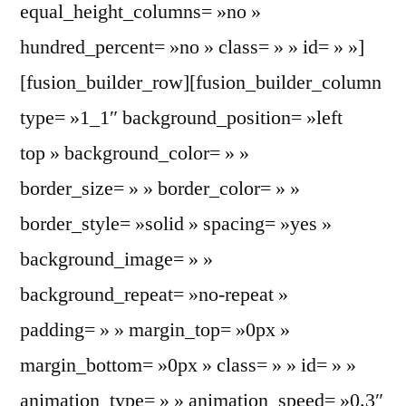
equal_height_columns= »no »
hundred_percent= »no » class= » » id= » »]
[fusion_builder_row][fusion_builder_column
type= »1_1″ background_position= »left
top » background_color= » »
border_size= » » border_color= » »
border_style= »solid » spacing= »yes »
background_image= » »
background_repeat= »no-repeat »
padding= » » margin_top= »0px »
margin_bottom= »0px » class= » » id= » »
animation_type= » » animation_speed= »0.3″