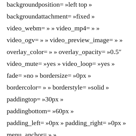
backgroundposition= »left top »
backgroundattachment= »fixed »
video_webm= » » video_mp4= » »
video_ogv= » » video_preview_image= » »
overlay_color= » » overlay_opacity= »0.5″
video_mute= »yes » video_loop= »yes »
fade= »no » bordersize= »0px »
bordercolor= » » borderstyle= »solid »
paddingtop= »30px »
paddingbottom= »60px »
padding_left= »0px » padding_right= »0px »
menu_anchor= » »