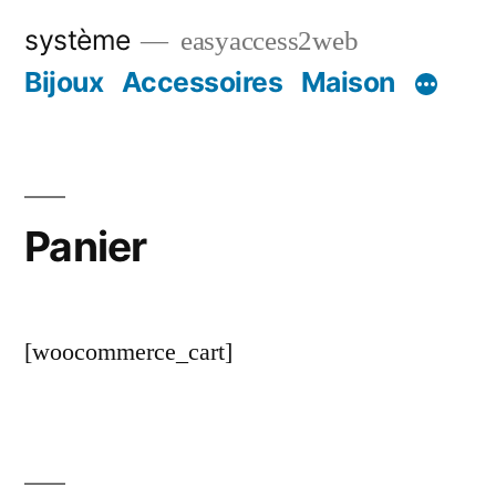
Aller
système
easyaccess2web
au
Bijoux
Accessoires
Maison
contenu
Panier
[woocommerce_cart]